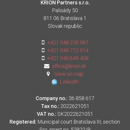
KRION Partners s.r.o.
Palisády 50
811 06 Bratislava 1
Slovak republic
+421 948 238 987
+421 948 772 914
+421 940 649 408
office@krion.sk
View on map
LinkedIn
Company no.:
36 858 617
Tax no.:
2022621051
VAT no.:
SK2022621051
Registered:
Municipal court Bratislava III, section:
Sro, insert no. 52822/B