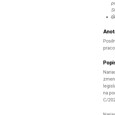
p
S
Ú
Anot
Posil
praco
Popi
Naria
zmene
legis
na po
C/202
Naria