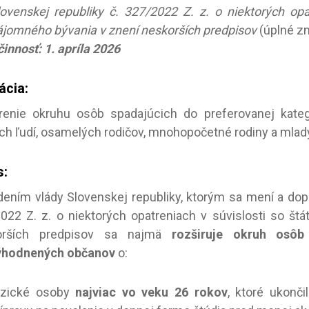
lovenskej republiky č. 327/2022 Z. z. o niektorých op
ájomného bývania v znení neskorších predpisov
(úplné z
innosť: 1. apríla 2026
ácia:
renie okruhu osôb spadajúcich do preferovanej kat
ích ľudí, osamelých rodičov, mnohopočetné rodiny a mlad
s:
dením vlády Slovenskej republiky, ktorým sa mení a dopĺ
022 Z. z. o niektorých opatreniach v súvislosti so š
orších predpisov sa najmä
rozširuje okruh osô
ýhodnených občanov
o:
yzické osoby
najviac vo veku 26 rokov
, ktoré ukonč