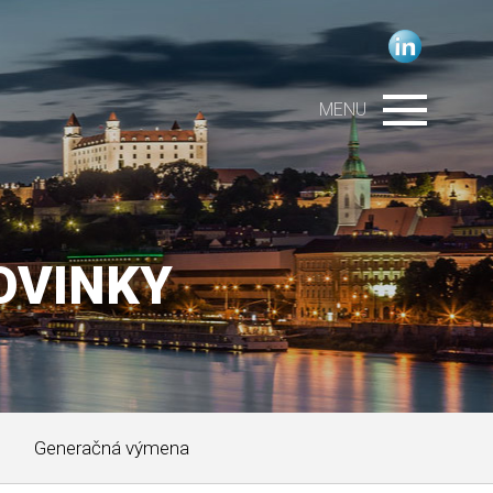
MENU
OVINKY
Generačná výmena