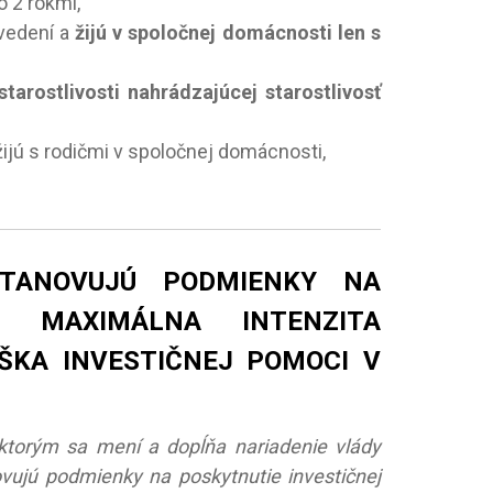
o 2 rokmi,
zvedení a
žijú v spoločnej domácnosti len s
tarostlivosti nahrádzajúcej starostlivosť
 žijú s rodičmi v spoločnej domácnosti,
STANOVUJÚ PODMIENKY NA
I, MAXIMÁLNA INTENZITA
ŠKA INVESTIČNEJ POMOCI V
, ktorým sa mení a dopĺňa nariadenie vlády
ovujú podmienky na poskytnutie investičnej