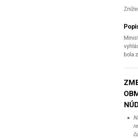
Zníže
Popi
Minis
vyhlá
bola 
ZM
OBM
NÚ
N
r
č