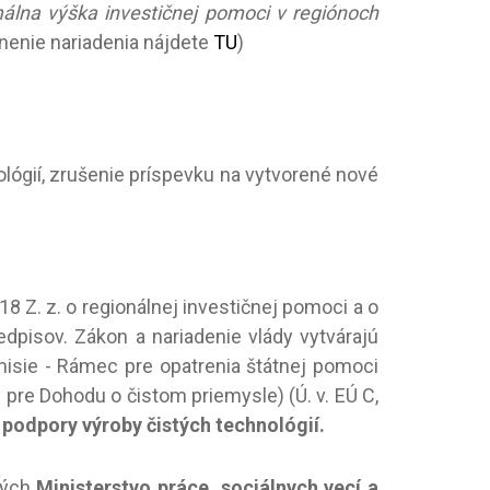
álna výška investičnej pomoci v regiónoch
nenie nariadenia nájdete
TU
)
ológií, zrušenie príspevku na vytvorené nové
 Z. z. o regionálnej investičnej pomoci a o
dpisov. Zákon a nariadenie vlády vytvárajú
isie - Rámec pre opatrenia štátnej pomoci
pre Dohodu o čistom priemysle) (Ú. v. EÚ C,
j podpory výroby čistých technológií.
rých
Ministerstvo práce, sociálnych vecí a