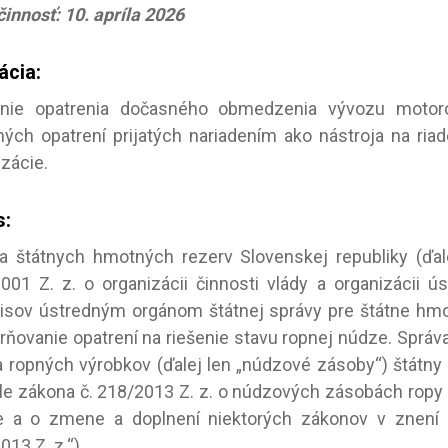
innosť: 10. apríla 2026
ácia:
enie opatrenia dočasného obmedzenia vývozu motor
ných opatrení prijatých nariadením ako nástroja na ri
izácie.
s:
a štátnych hmotných rezerv Slovenskej republiky (ďale
001 Z. z. o organizácii činnosti vlády a organizácii ú
isov ústredným orgánom štátnej správy pre štátne hmo
ňovanie opatrení na riešenie stavu ropnej núdze. Sprá
a ropných výrobkov (ďalej len „núdzové zásoby“) štátny 
e zákona č. 218/2013 Z. z. o núdzových zásobách ropy a
 a o zmene a doplnení niektorých zákonov v znení n
13 Z. z.“).