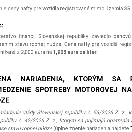
nie ceny nafty pre vozidlá registrované mimo územia SR z
s:
terstvo financií Slovenskej republiky zaviedlo cenovú
sením stavu ropnej núdze. Cena nafty pre vozidlá regi
znížená z 2,003 eura na
1,905 eura za liter
.
ENA NARIADENIA, KTORÝM SA P
EDZENIE SPOTREBY MOTOROVEJ NA
DZE
ariadenie vlády Slovenskej republiky č. 53/2026 Z. z., 
epubliky č. 42/2026 Z. z., ktorým sa prijímajú opatreni
ase stavu ropnej núdze
(úplné znenie nariadenia nájdete