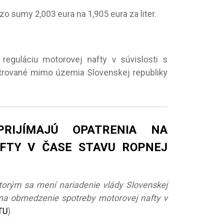
o sumy 2,003 eura na 1,905 eura za liter.
 reguláciu motorovej nafty v súvislosti s
strované mimo územia Slovenskej republiky
RIJÍMAJÚ OPATRENIA NA
FTY V ČASE STAVU ROPNEJ
ktorým sa mení nariadenie vlády Slovenskej
a na obmedzenie spotreby motorovej nafty v
TU
)