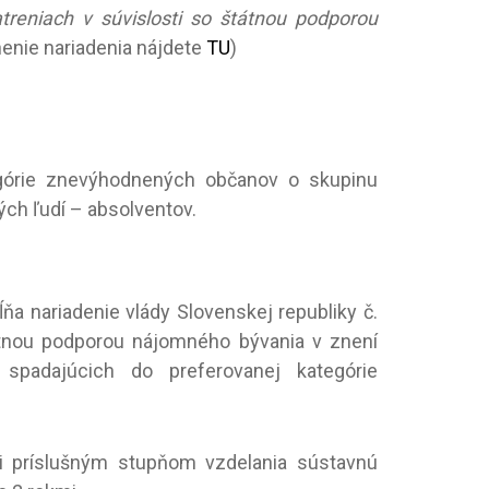
atreniach v súvislosti so štátnou podporou
nenie nariadenia nájdete
TU
)
egórie znevýhodnených občanov o skupinu
ých ľudí – absolventov.
ňa nariadenie vlády Slovenskej republiky č.
tátnou podporou nájomného bývania v znení
b
spadajúcich do preferovanej kategórie
ili príslušným stupňom vzdelania sústavnú