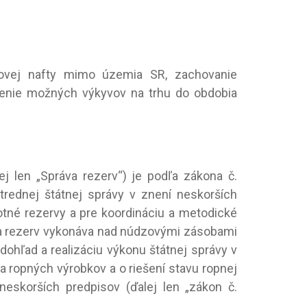
ovej nafty mimo územia SR, zachovanie
adenie možných výkyvov na trhu do obdobia
j len „Správa rezerv“) je podľa zákona č.
strednej štátnej správy v znení neskorších
tné rezervy a pre koordináciu a metodické
va rezerv vykonáva nad núdzovými zásobami
dohľad a realizáciu výkonu štátnej správy v
 ropných výrobkov a o riešení stavu ropnej
eskorších predpisov (ďalej len „zákon č.