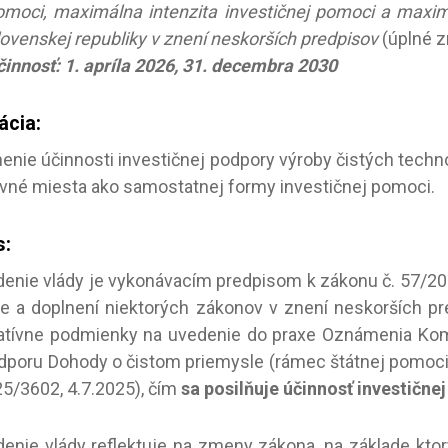
omoci, maximálna intenzita investičnej pomoci a maxim
lovenskej republiky v znení neskorších predpisov
(úplné z
činnosť: 1. apríla 2026, 31. decembra 2030
ácia:
nenie účinnosti investičnej podpory výroby čistých techn
vné miesta ako samostatnej formy investičnej pomoci.
s:
denie vlády je vykonávacím predpisom k zákonu č. 57/2018
 a doplnení niektorých zákonov v znení neskorších pre
latívne podmienky na uvedenie do praxe Oznámenia Kom
dporu Dohody o čistom priemysle (rámec štátnej pomoci 
5/3602, 4.7.2025), čím
sa posilňuje účinnosť investične
denie vlády reflektuje na zmeny zákona, na základe kto