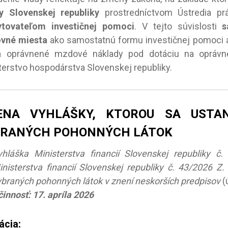
y Slovenskej republiky
prostredníctvom Ústredia pr
ytovateľom investičnej pomoci
. V tejto súvislosti
s
ovné miesta
ako samostatnú formu investičnej pomoci
a oprávnené mzdové náklady pod dotáciu na oprávne
terstvo hospodárstva Slovenskej republiky.
ENA VYHLÁŠKY, KTOROU SA USTAN
BRANÝCH POHONNÝCH LÁTOK
yhláška Ministerstva financií Slovenskej republiky č
inisterstva financií Slovenskej republiky č. 43/2026 Z.
ybraných pohonných látok v znení neskorších predpisov
(
innosť: 17. apríla 2026
ácia: