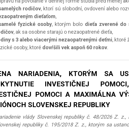
rípravu na povolanie v dennej forme štúdia pred menej ak
samelých rodičov
, ktorí sú slobodní, ovdovení alebo ro
ezaopatreným dieťaťom
,
samelé fyzické osoby
, ktorým bolo
dieťa zverené do s
odičov
, ak sa osobne starajú o nezaopatrené dieťa,
odiny s 3 alebo viacerými nezaopatrenými deťmi
, ktoré
yzické osoby, ktoré
dovŕšili vek
aspoň 60 rokov
.
ENA NARIADENIA, KTORÝM SA U
SKYTNUTIE INVESTIČNEJ POMOC
ESTIČNEJ POMOCI A MAXIMÁLNA VÝ
IÓNOCH SLOVENSKEJ REPUBLIKY
ariadenie vlády Slovenskej republiky č. 48/2026 Z. z.
lovenskej republiky č. 195/2018 Z. z., ktorým sa ustan