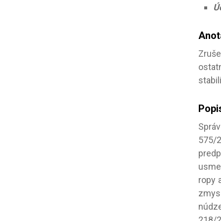
Úč
Anot
Zruš
ostat
stabil
Popi
Správ
575/2
predp
usmer
ropy 
zmysl
núdze
218/20