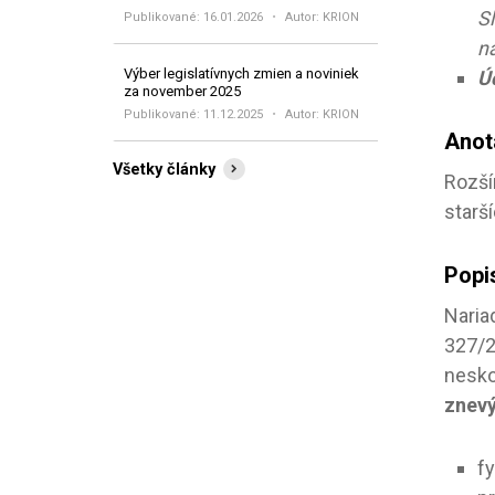
S
Publikované:
16.01.2026
Autor: KRION
n
Výber legislatívnych zmien a noviniek
Úč
za november 2025
Publikované:
11.12.2025
Autor: KRION
Anot
Všetky články
Rozší
starš
Popi
Naria
327/2
nesk
znev
f