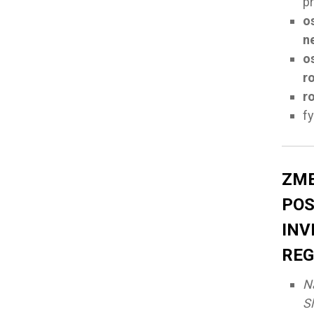
p
o
n
o
r
r
f
ZM
PO
INV
REG
N
S