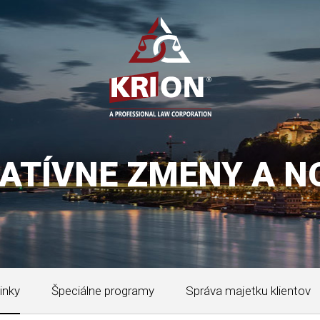
LATÍVNE ZMENY A N
inky
Špeciálne programy
Správa majetku klientov