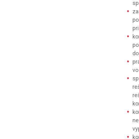
sp
za
po
pr
ko
po
do
pr
vo
sp
re
re
ko
ko
ne
vy
ko