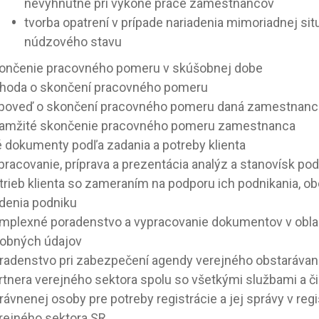
nevyhnutné pri výkone práce zamestnancov
tvorba opatrení v prípade nariadenia mimoriadnej sit
núdzového stavu
ončenie pracovného pomeru v skúšobnej dobe
hoda o skončení pracovného pomeru
poveď o skončení pracovného pomeru daná zamestnanc
amžité skončenie pracovného pomeru zamestnanca
é dokumenty podľa zadania a potreby klienta
pracovanie, príprava a prezentácia analýz a stanovísk pod
trieb klienta so zameraním na podporu ich podnikania, o
adenia podniku
mplexné poradenstvo a vypracovanie dokumentov v obla
obných údajov
radenstvo pri zabezpečení agendy verejného obstarávani
rtnera verejného sektora spolu so všetkými službami a č
rávnenej osoby pre potreby registrácie a jej správy v regi
rejného sektora SR