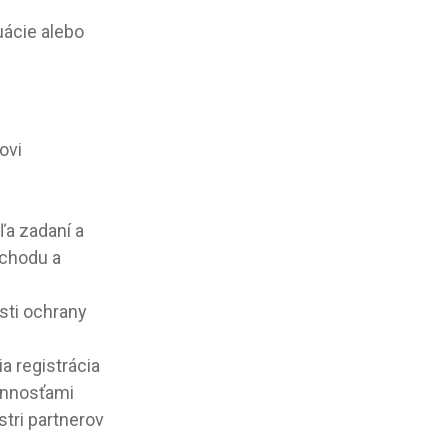
uácie alebo
ovi
ľa zadaní a
bchodu a
sti ochrany
a registrácia
innosťami
stri partnerov