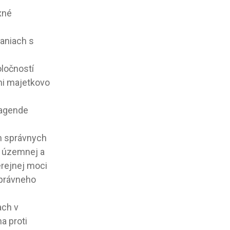
xné
aniach s
oločností
mi majetkovo
 agende
h správnych
, územnej a
rejnej moci
Správneho
ach v
a proti