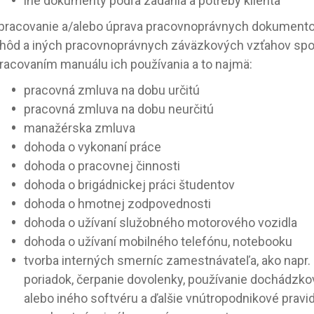
iné dokumenty podľa zadania a potreby klienta
pracovanie a/alebo úprava pracovnoprávnych dokumentov
hôd a iných pracovnoprávnych záväzkových vzťahov spo
racovaním manuálu ich používania a to najmä:
pracovná zmluva na dobu určitú
pracovná zmluva na dobu neurčitú
manažérska zmluva
dohoda o vykonaní práce
dohoda o pracovnej činnosti
dohoda o brigádnickej práci študentov
dohoda o hmotnej zodpovednosti
dohoda o užívaní služobného motorového vozidla
dohoda o užívaní mobilného telefónu, notebooku
tvorba interných smerníc zamestnávateľa, ako napr.
poriadok, čerpanie dovolenky, používanie dochádz
alebo iného softvéru a ďalšie vnútropodnikové pravid