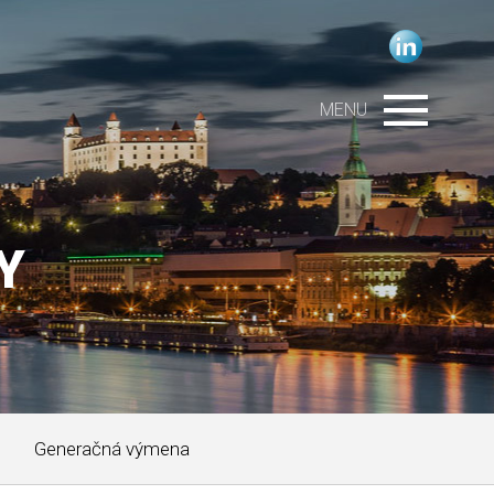
MENU
Y
Generačná výmena