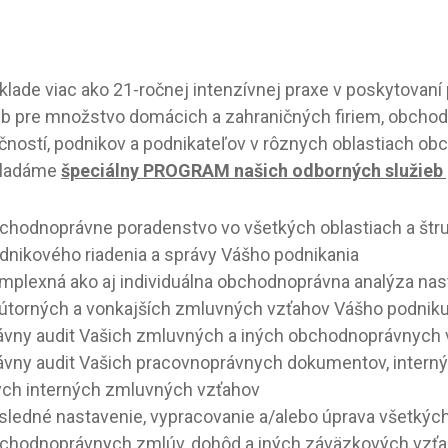
klade viac ako 21-ročnej intenzívnej praxe v poskytovaní
eb pre množstvo domácich a zahraničných firiem, obcho
čností, podnikov a podnikateľov v rôznych oblastiach o
kladáme
špeciálny PROGRAM našich odborných služieb 
chodnoprávne poradenstvo vo všetkých oblastiach a štr
dnikového riadenia a správy Vášho podnikania
mplexná ako aj individuálna obchodnoprávna analýza nas
útorných a vonkajších zmluvných vzťahov Vášho podnik
ávny audit Vašich zmluvných a iných obchodnoprávnych 
ávny audit Vašich pracovnoprávnych dokumentov, intern
ých interných zmluvných vzťahov
sledné nastavenie, vypracovanie a/alebo úprava všetkýc
chodnoprávnych zmlúv, dohôd a iných záväzkových vzťa