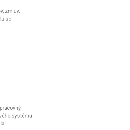
, zmlúv,
lu so
 pracovný
kového systému
la