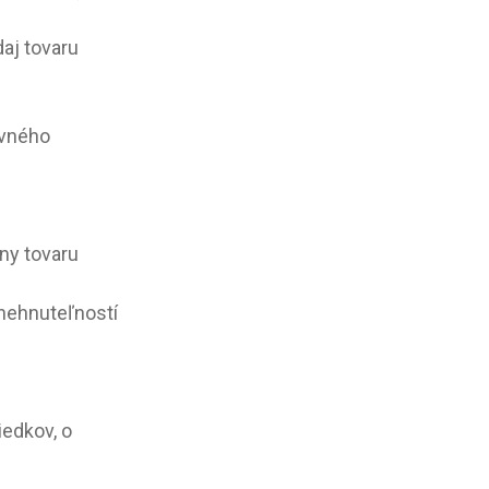
aj tovaru
evného
ny tovaru
 nehnuteľností
iedkov, o