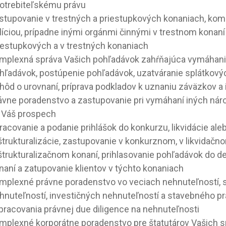
otrebiteľskému právu
stupovanie v trestných a priestupkových konaniach, kom
líciou, prípadne inými orgánmi činnými v trestnom konaní 
iestupkových a v trestných konaniach
mplexná správa Vašich pohľadávok zahŕňajúca vymáhani
hľadávok, postúpenie pohľadávok, uzatváranie splátkový
hôd o urovnaní, príprava podkladov k uznaniu záväzkov a 
ávne poradenstvo a zastupovanie pri vymáhaní iných náro
 Váš prospech
racovanie a podanie prihlášok do konkurzu, likvidácie ale
štrukturalizácie, zastupovanie v konkurznom, v likvidačn
štrukturalizačnom konaní, prihlasovanie pohľadávok do d
naní a zatupovanie klientov v týchto konaniach
mplexné právne poradenstvo vo veciach nehnuteľností, 
hnuteľností, investičných nehnuteľností a stavebného pr
pracovania právnej due diligence na nehnuteľnosti
mplexné korporátne poradenstvo pre štatutárov Vašich sp