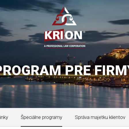
PROGRAM PRE FIRM
inky
Špeciálne programy
Správa majetku klientov