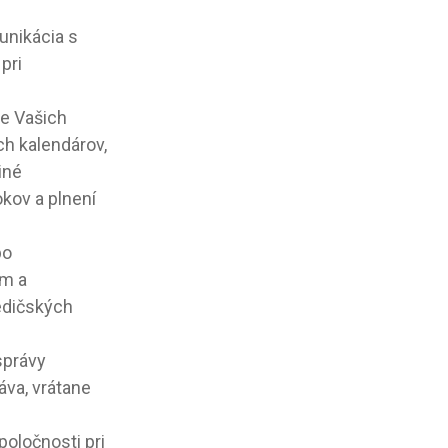
unikácia s
pri
e Vašich
ch kalendárov,
iné
kov a plnení
bo
om a
edičských
správy
áva, vrátane
oločnosti pri