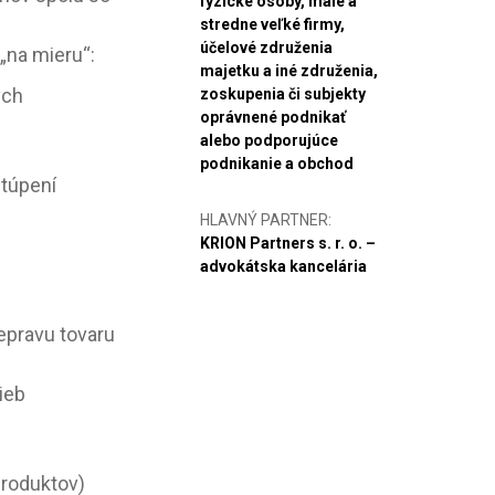
fyzické osoby, malé a
stredne veľké firmy,
účelové združenia
na mieru“:
majetku a iné združenia,
ých
zoskupenia či subjekty
oprávnené podnikať
alebo podporujúce
podnikanie a obchod
túpení
HLAVNÝ PARTNER:
KRION Partners s. r. o. –
advokátska kancelária
epravu tovaru
ieb
roduktov)