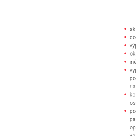
sk
do
vý
ok
in
vy
po
ri
ko
os
po
pa
op
ve