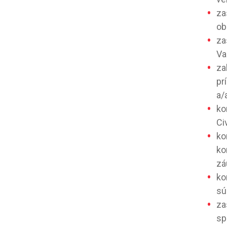
za
ob
za
Va
za
pr
a/
ko
Ci
ko
ko
zá
ko
sú
za
sp