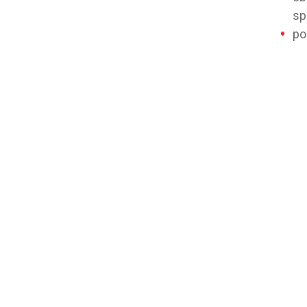
sp
po