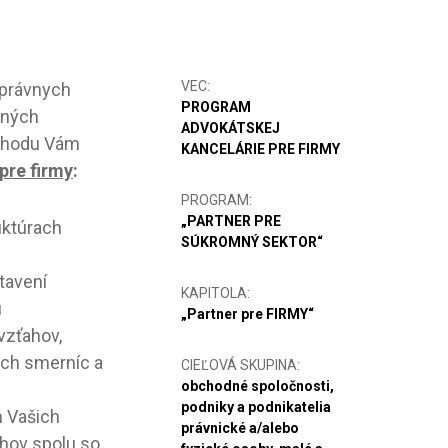
VEC:
 právnych
PROGRAM
dných
ADVOKÁTSKEJ
bchodu Vám
KANCELÁRIE PRE FIRMY
pre firmy
:
PROGRAM:
„PARTNER PRE
uktúrach
SÚKROMNÝ SEKTOR“
tavení
KAPITOLA:
u
„Partner pre FIRMY“
vzťahov,
ých smerníc a
CIEĽOVÁ SKUPINA:
obchodné spoločnosti,
podniky a podnikatelia
h Vašich
právnické a/alebo
hov spolu so