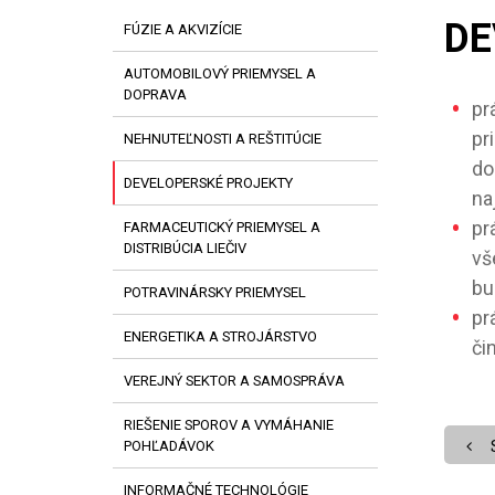
DE
FÚZIE A AKVIZÍCIE
AUTOMOBILOVÝ PRIEMYSEL A
DOPRAVA
pr
pr
NEHNUTEĽNOSTI A REŠTITÚCIE
do
DEVELOPERSKÉ PROJEKTY
na
pr
FARMACEUTICKÝ PRIEMYSEL A
DISTRIBÚCIA LIEČIV
vš
bu
POTRAVINÁRSKY PRIEMYSEL
pr
ENERGETIKA A STROJÁRSTVO
či
VEREJNÝ SEKTOR A SAMOSPRÁVA
RIEŠENIE SPOROV A VYMÁHANIE
POHĽADÁVOK
INFORMAČNÉ TECHNOLÓGIE