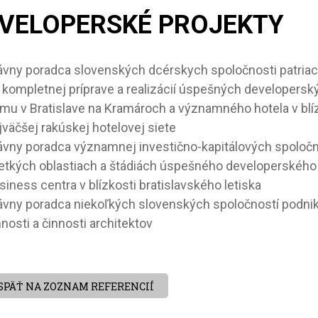
VELOPERSKÉ PROJEKTY
ávny poradca slovenských dcérskych spoločnosti patriac
i kompletnej príprave a realizácií úspešných developers
mu v Bratislave na Kramároch a významného hotela v blízk
jväčšej rakúskej hotelovej siete
ávny poradca významnej investično-kapitálových spoločn
etkých oblastiach a štádiách úspešného developerského 
siness centra v blízkosti bratislavského letiska
ávny poradca niekoľkých slovenských spoločností podnikaj
nnosti a činnosti architektov
SPÄŤ NA ZOZNAM REFERENCIÍ