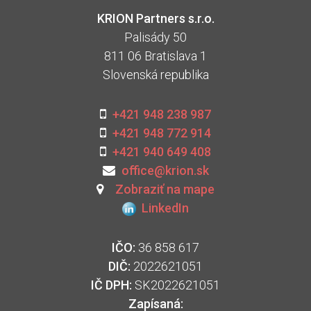
KRION Partners s.r.o.
Palisády 50
811 06 Bratislava 1
Slovenská republika
+421 948 238 987
+421 948 772 914
+421 940 649 408
office@krion.sk
Zobraziť na mape
LinkedIn
IČO:
36 858 617
DIČ:
2022621051
IČ DPH:
SK2022621051
Zapísaná: