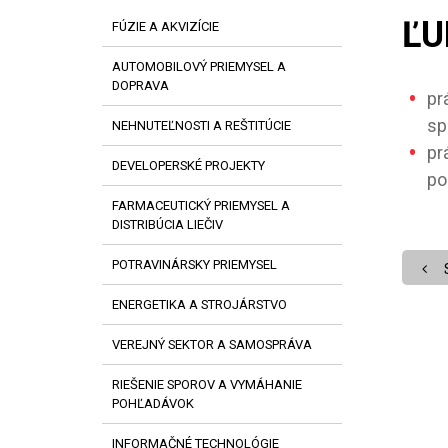
ĽU
FÚZIE A AKVIZÍCIE
AUTOMOBILOVÝ PRIEMYSEL A
DOPRAVA
pr
sp
NEHNUTEĽNOSTI A REŠTITÚCIE
pr
DEVELOPERSKÉ PROJEKTY
po
FARMACEUTICKÝ PRIEMYSEL A
DISTRIBÚCIA LIEČIV
POTRAVINÁRSKY PRIEMYSEL
ENERGETIKA A STROJÁRSTVO
VEREJNÝ SEKTOR A SAMOSPRÁVA
RIEŠENIE SPOROV A VYMÁHANIE
POHĽADÁVOK
INFORMAČNÉ TECHNOLÓGIE