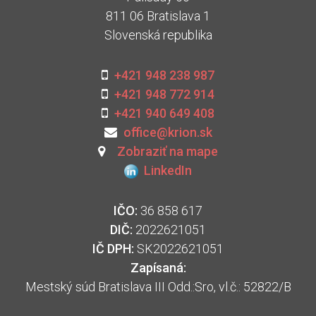
811 06 Bratislava 1
Slovenská republika
+421 948 238 987
+421 948 772 914
+421 940 649 408
office@krion.sk
Zobraziť na mape
LinkedIn
IČO:
36 858 617
DIČ:
2022621051
IČ DPH:
SK2022621051
Zapísaná:
Mestský súd Bratislava III Odd.:Sro, vl.č.: 52822/B