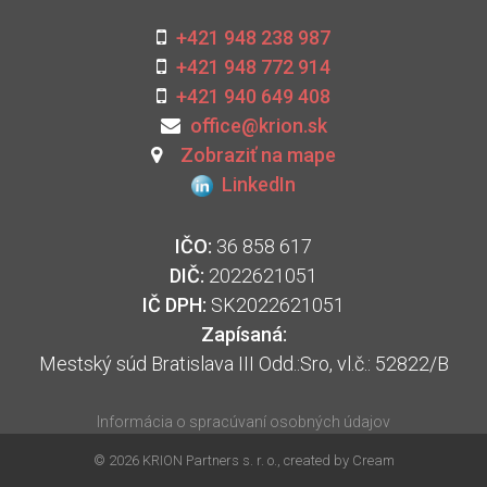
+421 948 238 987
+421 948 772 914
+421 940 649 408
office@krion.sk
Zobraziť na mape
LinkedIn
IČO:
36 858 617
DIČ:
2022621051
IČ DPH:
SK2022621051
Zapísaná:
Mestský súd Bratislava III Odd.:Sro, vl.č.: 52822/B
Informácia o spracúvaní osobných údajov
© 2026 KRION Partners s. r. o., created by
Cream