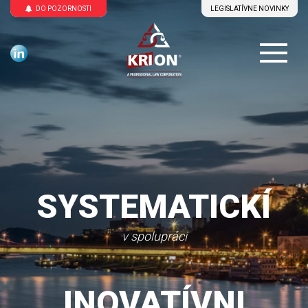
DO POZORNOSTI
LEGISLATÍVNE NOVINKY
PRACOVITÍ
v spolupráci
IN|